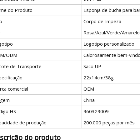
me do Produto
Esponja de bucha para ba
o
Corpo de limpeza
r
Rosa/Azul/Verde/Amarelo
gotipo
Logotipo personalizado
EM/ODM
Calorosamente bem-vind
cote de Transporte
Saco UP
pecificação
22x14cm/38g
rca comercial
OEM
igem
China
digo HS
960329009
pacidade de produção
200.000 peças por mês
scrição do produto