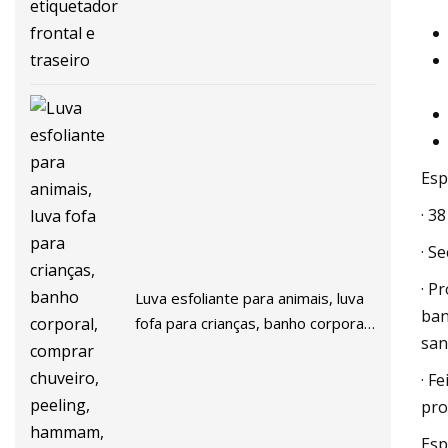
Esp
· 3
· S
· P
Luva esfoliante para animais, luva
ban
fofa para crianças, banho corporal,
san
comprar chuveiro, peeling,
hammam, esfoliação, luvas de
· F
banho
pro
Esp