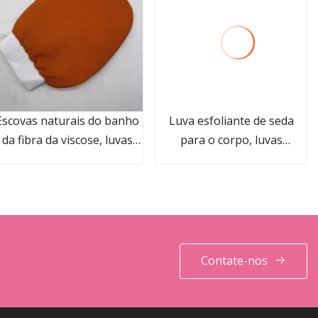
Escovas naturais do banho
Luva esfoliante de seda
da fibra da viscose, luvas
para o corpo, luvas
esfoliantes do corpo do
esfoliantes/chuveiro pronto
banho das esponjas luvas
para enviar coreano
do banho do purificador do
marrocos pele morta casulo
corpo para luvas do
hammam luvas de banho
chuveiro
Contate-nos