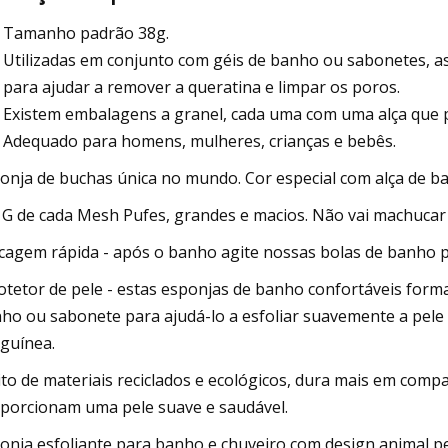
Tamanho padrão 38g.
Utilizadas em conjunto com géis de banho ou sabonetes, as
para ajudar a remover a queratina e limpar os poros.
Existem embalagens a granel, cada uma com uma alça que p
Adequado para homens, mulheres, crianças e bebês.
onja de buchas única no mundo. Cor especial com alça de ban
8 G de cada Mesh Pufes, grandes e macios. Não vai machucar
ecagem rápida - após o banho agite nossas bolas de banho pa
rotetor de pele - estas esponjas de banho confortáveis ​​f
ho ou sabonete para ajudá-lo a esfoliar suavemente a pele 
guínea.
eito de materiais reciclados e ecológicos, dura mais em comp
porcionam uma pele suave e saudável.
onja esfoliante para banho e chuveiro com design animal p