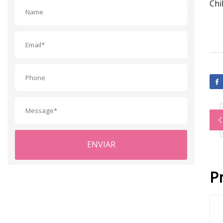
ENVIAR
P