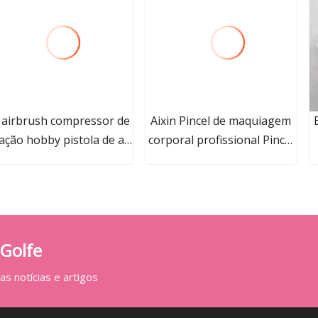
t airbrush compressor de
Aixin Pincel de maquiagem
 ação hobby pistola de ar
corporal profissional Pincel
njunto tatuagem arte do
autobronzeador natural de
go pintura fornecimento
marca própria Pincel
escova de limpeza
corporal de bronzeamento
natural
 Golfe
s notícias e artigos