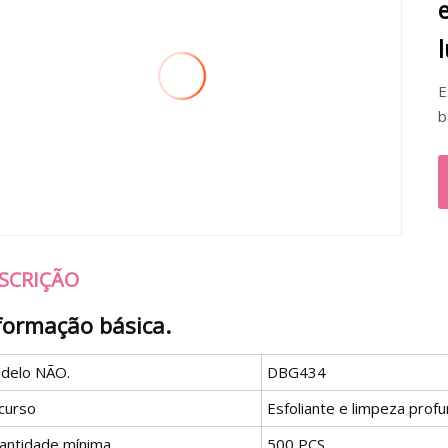
Es
SCRIÇÃO
formação básica.
delo NÃO.
DBG434
curso
Esfoliante e limpeza prof
antidade mínima
500 PCS