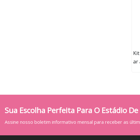
Ki
ar
co
pre
Sua Escolha Perfeita Para O Estádio De
Assine nosso boletim informativo mensal para receber as última