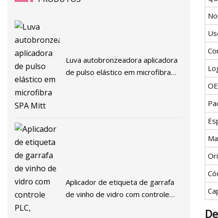
No
Us
Co
Luva autobronzeadora aplicadora
Lo
de pulso elástico em microfibra
SPA Mitt
O
Pa
Es
Ma
Or
Có
Aplicador de etiqueta de garrafa
Ca
de vinho de vidro com controle
PLC, etiquetador frontal e traseiro
De