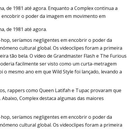
a, de 1981 até agora. Enquanto a Complex continua a
 em encobrir o poder da imagem em movimento em
a, de 1981 até agora.
n Gilbert e a
riguez impulsionam
p-hop, seríamos negligentes em encobrir o poder da
ória consecutiva
eno cultural global. Os videoclipes foram a primeira
ira tão bela. O vídeo de Grandmaster Flash e The Furious
oderia facilmente ser visto como um curta-metragem
i o mesmo ano em que Wild Style foi lançado, levando a
ados, rappers como Queen Latifah e Tupac provaram que
. Abaixo, Complex destaca algumas das maiores
p-hop, seríamos negligentes em encobrir o poder da
eno cultural global. Os videoclipes foram a primeira