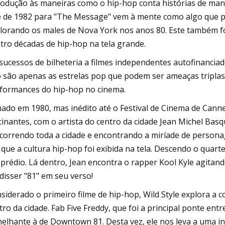
rodução às maneiras como o hip-hop conta histórias de mane
e de 1982 para "The Message" vem à mente como algo que p
lorando os males de Nova York nos anos 80. Este também fo
tro décadas de hip-hop na tela grande.
sucessos de bilheteria a filmes independentes autofinanci
 são apenas as estrelas pop que podem ser ameaças triplas
formances do hip-hop no cinema.
mado em 1980, mas inédito até o Festival de Cinema de Ca
cinantes, com o artista do centro da cidade Jean Michel Basqu
correndo toda a cidade e encontrando a miríade de person
 que a cultura hip-hop foi exibida na tela. Descendo o quarte
prédio. Lá dentro, Jean encontra o rapper Kool Kyle agitan
 disser "81" em seu verso!
siderado o primeiro filme de hip-hop, Wild Style explora a c
tro da cidade. Fab Five Freddy, que foi a principal ponte en
elhante à de Downtown 81. Desta vez, ele nos leva a uma in