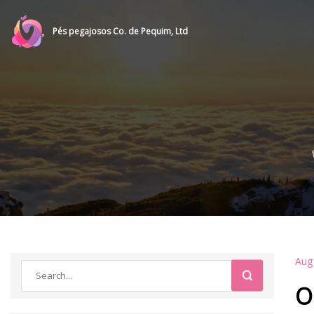
Pés pegajosos Co. de Pequim, Ltd
Aug
O