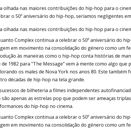
 olhada nas maiores contribuições do hip-hop para o cinem
ebrar o 50º aniversário do hip-hop, seríamos negligentes
023
May 26, 2023
 olhada nas maiores contribuições do hip-hop para o cinem
O arremesso de Loga
defesa de Julio Rod
uanto Complex continua a celebrar o 50º aniversário do hi
os Mariners à 6ª vit
gem em movimento na consolidação do género como um fenóm
rodução às maneiras como o hip-hop conta histórias de mane
e de 1982 para "The Message" vem à mente como algo que p
lorando os males de Nova York nos anos 80. Este também fo
tro décadas de hip-hop na tela grande.
sucessos de bilheteria a filmes independentes autofinanci
 são apenas as estrelas pop que podem ser ameaças triplas
formances do hip-hop no cinema.
uanto Complex continua a celebrar o 50º aniversário do hi
gem em movimento na consolidação do género como um fenóm