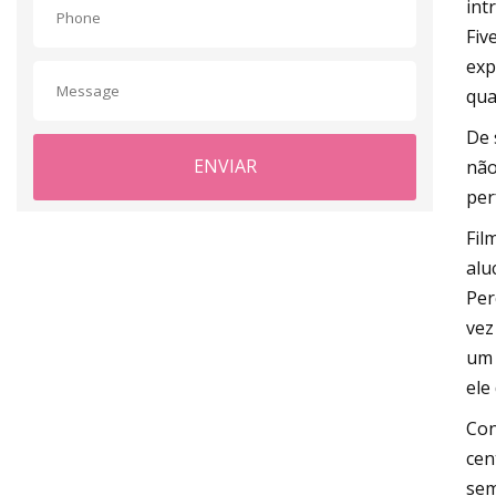
int
Fiv
exp
qua
De 
ENVIAR
não
per
Fil
alu
Per
vez
um 
ele
Con
cen
sem