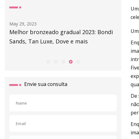
Uma
cel
May 29, 2023
May 30, 2
Uma
Melhor bronzeado gradual 2023: Bondi
31 Deve
Sands, Tan Luxe, Dove e mais
Enq
ima
int
Fiv
exp
Envie sua consulta
qua
De 
não
per
Enq
ima