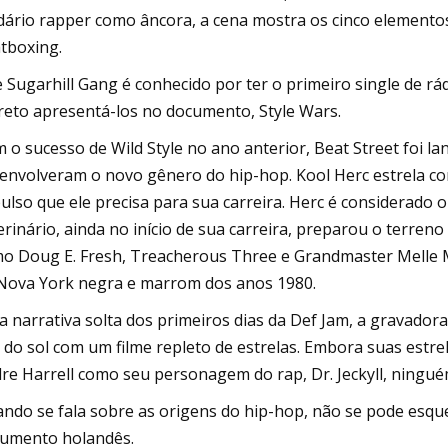
dário rapper como âncora, a cena mostra os cinco elementos 
tboxing.
 Sugarhill Gang é conhecido por ter o primeiro single de rá
reto apresentá-los no documento, Style Wars.
 o sucesso de Wild Style no ano anterior, Beat Street foi l
envolveram o novo gênero do hip-hop. Kool Herc estrela co
ulso que ele precisa para sua carreira. Herc é considerado o
erinário, ainda no início de sua carreira, preparou o terren
o Doug E. Fresh, Treacherous Three e Grandmaster Melle M
Nova York negra e marrom dos anos 1980.
 narrativa solta dos primeiros dias da Def Jam, a gravador
 do sol com um filme repleto de estrelas. Embora suas estre
re Harrell como seu personagem do rap, Dr. Jeckyll, ningué
ndo se fala sobre as origens do hip-hop, não se pode esqu
umento holandês.