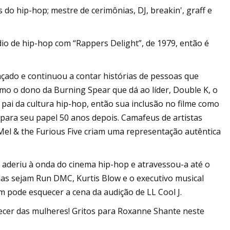
do hip-hop; mestre de cerimônias, DJ, breakin', graff e
dio de hip-hop com “Rappers Delight”, de 1979, então é
ançado e continuou a contar histórias de pessoas que
mo o dono da Burning Spear que dá ao líder, Double K, o
 pai da cultura hip-hop, então sua inclusão no filme como
o para seu papel 50 anos depois. Camafeus de artistas
el & the Furious Five criam uma representação autêntica
a aderiu à onda do cinema hip-hop e atravessou-a até o
las sejam Run DMC, Kurtis Blow e o executivo musical
m pode esquecer a cena da audição de LL Cool J.
ecer das mulheres! Gritos para Roxanne Shante neste