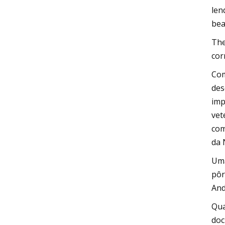
len
bea
The
cor
Com
des
imp
vet
com
da 
Uma
pôr
And
Qua
doc