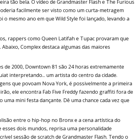
ira tão bela. O vídeo de Grandmaster Flash e The Furious
oderia facilmente ser visto como um curta-metragem
i o mesmo ano em que Wild Style foi lançado, levando a
ados, rappers como Queen Latifah e Tupac provaram que
. Abaixo, Complex destaca algumas das maiores
nnes de 2000, Downtown 81 são 24 horas extremamente
iat interpretando... um artista do centro da cidade.
agens que povoam Nova York, é possivelmente a primeira
irão, ele encontra Fab Five Freddy fazendo graffiti fora de
do uma mini festa dançante. Dê uma chance cada vez que
olisão entre o hip-hop no Bronx e a cena artística do
tre esses dois mundos, reprisa uma personalidade
crível sessão de scratch de Grandmaster Flash. Tendo o